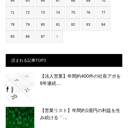
64
65
66
67
68
69
70
71
72
73
74
75
76
77
78
79
80
81
82
83
84
85
86
87
読まれる記事TOP3
【法人営業】年間約400件の社長アポを
6年連続…
【営業リスト】年間約1億円の利益を生
み続ける「…