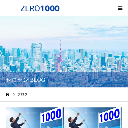
HOME
ゼロセンについて
サービス一覧・料金
会社概要
ゼロセン BLOG
無料オンライン講座
ーム
ブログ
お問い合わせ