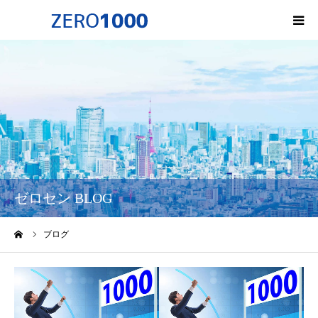
HOME
ゼロセンについて
サービス一覧・料金
会社概要
ゼロセン BLOG
無料オンライン講座
ーム
ブログ
お問い合わせ