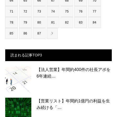
64
65
66
67
68
69
70
71
72
73
74
75
76
77
78
79
80
81
82
83
84
85
86
87
読まれる記事TOP3
【法人営業】年間約400件の社長アポを
6年連続…
【営業リスト】年間約1億円の利益を生
み続ける「…