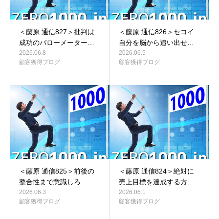
＜藤原 通信827＞批判は
＜藤原 通信826＞セコイ
成功のバローメーター…
自分を脳から追い出せ…
2026.06.8
2026.06.5
顧客獲得ブログ
顧客獲得ブログ
＜藤原 通信825＞前後の
＜藤原 通信824＞絶対に
整合性まで意識しろ
売上目標を達成する方…
2026.06.3
2026.06.1
顧客獲得ブログ
顧客獲得ブログ