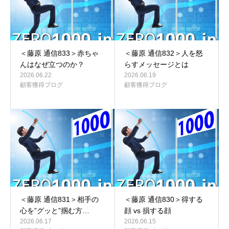
＜藤原 通信833＞赤ちゃ
＜藤原 通信832＞人を怒
んはなぜ立つのか？
らすメッセージとは
2026.06.22
2026.06.19
顧客獲得ブログ
顧客獲得ブログ
＜藤原 通信831＞相手の
＜藤原 通信830＞得する
心を”グッと”掴む方…
顔 vs 損する顔
2026.06.17
2026.06.15