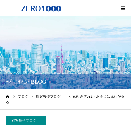
HOME
ゼロセンについて
サービス一覧・料金
会社概要
ゼロセン BLOG
無料オンライン講座
ーム
ブログ
顧客獲得ブログ
＜藤原 通信522＞お金には流れがあ
る
お問い合わせ
顧客獲得ブログ