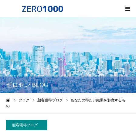
HOME
ゼロセンについて
サービス一覧・料金
会社概要
ゼロセン BLOG
無料オンライン講座
ーム
ブログ
顧客獲得ブログ
あなたの得たい結果を邪魔するも
の
お問い合わせ
顧客獲得ブログ