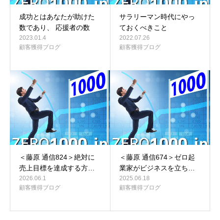
成功とはあなたが助けた
サラリーマン時代にやっ
数であり、 応援者の数
ておくべきこと
2023.01.4
2022.07.26
顧客獲得ブログ
顧客獲得ブログ
＜藤原 通信824＞絶対に
＜藤原 通信674＞ゼロ起
売上目標を達成する方…
業家がビジネスを立ち…
2026.06.1
2025.06.18
顧客獲得ブログ
顧客獲得ブログ