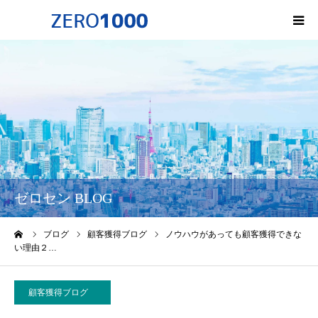
HOME
ゼロセンについて
サービス一覧・料金
会社概要
ゼロセン BLOG
無料オンライン講座
ーム
ブログ
顧客獲得ブログ
ノウハウがあっても顧客獲得できな
い理由２…
お問い合わせ
顧客獲得ブログ