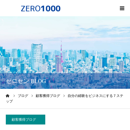
HOME
ゼロセンについて
サービス一覧・料金
会社概要
ゼロセン BLOG
無料オンライン講座
ーム
ブログ
顧客獲得ブログ
自分の経験をビジネスにする７ステ
ップ
お問い合わせ
顧客獲得ブログ