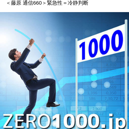
＜藤原 通信660＞緊急性＝冷静判断