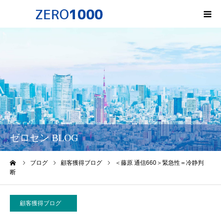
HOME
ゼロセンについて
サービス一覧・料金
会社概要
ゼロセン BLOG
無料オンライン講座
ーム
ブログ
顧客獲得ブログ
＜藤原 通信660＞緊急性＝冷静判
断
お問い合わせ
顧客獲得ブログ