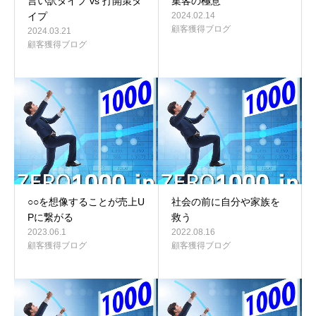
言い訳タイプ vs 打開策タ
集客の極意
イプ
2024.02.14
顧客獲得ブログ
2024.03.21
顧客獲得ブログ
○○を想像することが売上U
社会の前に自分や家族を
Pに繋がる
救う
2023.06.1
2022.08.16
顧客獲得ブログ
顧客獲得ブログ