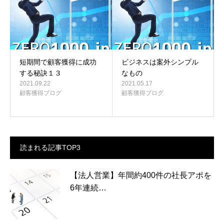
短期間で顧客獲得に成功
ビジネスは案外シンプル
する秘訣１３
なもの
2021.09.22
2021.05.17
顧客獲得ブログ
顧客獲得ブログ
読まれる記事TOP3
【法人営業】年間約400件の社長アポを
6年連続…