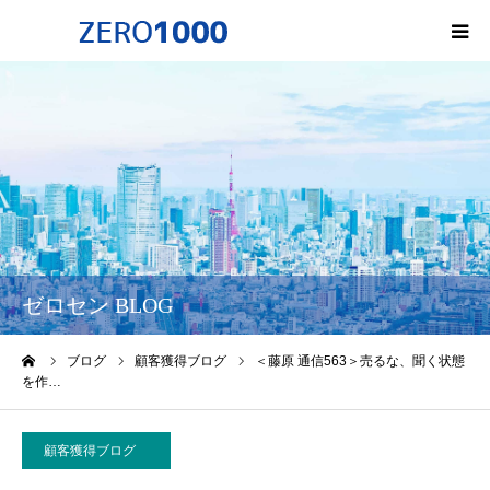
HOME
ゼロセンについて
サービス一覧・料金
会社概要
ゼロセン BLOG
無料オンライン講座
ーム
ブログ
顧客獲得ブログ
＜藤原 通信563＞売るな、聞く状態
を作…
お問い合わせ
顧客獲得ブログ