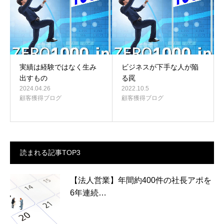
実績は経験ではなく生み
ビジネスが下手な人が陥
出すもの
る罠
2024.04.26
2022.10.5
顧客獲得ブログ
顧客獲得ブログ
読まれる記事TOP3
【法人営業】年間約400件の社長アポを
6年連続…