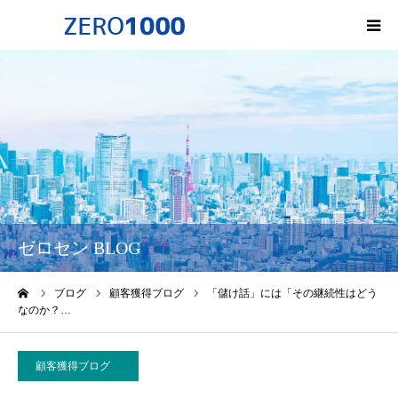
HOME
ゼロセンについて
サービス一覧・料金
会社概要
ゼロセン BLOG
無料オンライン講座
ーム
ブログ
顧客獲得ブログ
「儲け話」には「その継続性はどう
なのか？…
お問い合わせ
顧客獲得ブログ