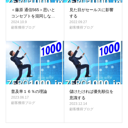
＜藤原 通信565＞思いと
見た目がセールスに影響
コンセプトを混同しな…
する
2024.10.9
2022.09.27
顧客獲得ブログ
顧客獲得ブログ
普及率１６％の理論
儲けたければ優先順位を
2023.06.17
意識する
顧客獲得ブログ
2023.12.14
顧客獲得ブログ