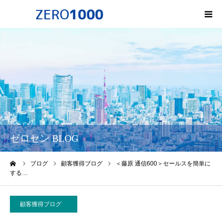
HOME
ゼロセンについて
サービス一覧・料金
会社概要
ゼロセン BLOG
無料オンライン講座
ーム
ブログ
顧客獲得ブログ
＜藤原 通信600＞セールスを簡単に
する…
お問い合わせ
顧客獲得ブログ