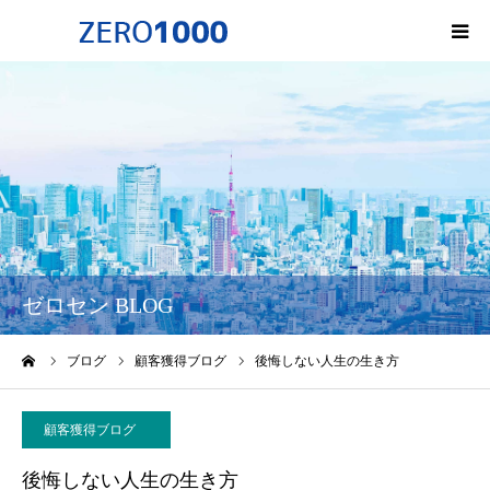
HOME
ゼロセンについて
サービス一覧・料金
会社概要
ゼロセン BLOG
無料オンライン講座
ーム
ブログ
顧客獲得ブログ
後悔しない人生の生き方
お問い合わせ
顧客獲得ブログ
後悔しない人生の生き方