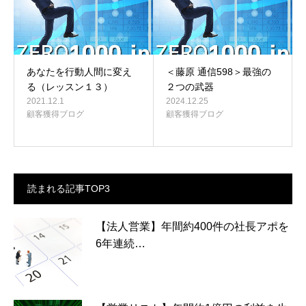
あなたを行動人間に変え
＜藤原 通信598＞最強の
る（レッスン１３）
２つの武器
2021.12.1
2024.12.25
顧客獲得ブログ
顧客獲得ブログ
読まれる記事TOP3
【法人営業】年間約400件の社長アポを
6年連続…