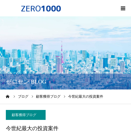
HOME
ゼロセンについて
サービス一覧・料金
会社概要
ゼロセン BLOG
無料オンライン講座
ーム
ブログ
顧客獲得ブログ
今世紀最大の投資案件
お問い合わせ
顧客獲得ブログ
今世紀最大の投資案件