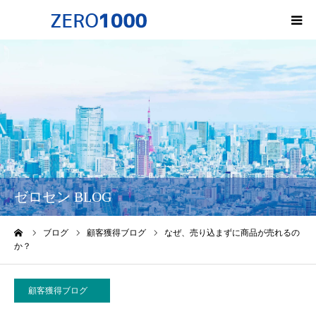
HOME
ゼロセンについて
サービス一覧・料金
会社概要
ゼロセン BLOG
無料オンライン講座
ーム
ブログ
顧客獲得ブログ
なぜ、売り込まずに商品が売れるの
か？
お問い合わせ
顧客獲得ブログ