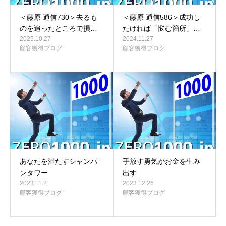
＜藤原 通信730＞去るも
＜藤原 通信586＞成功し
のを追ったところで損…
たければ「悩む箇所」…
2025.10.27
2024.11.27
顧客獲得ブログ
顧客獲得ブログ
あなたを満たすシャンパ
手放す勇気がお金を生み
ンタワー
出す
2023.11.2
2023.12.26
顧客獲得ブログ
顧客獲得ブログ