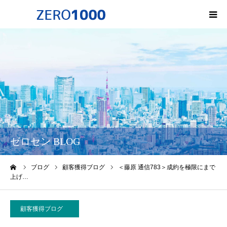
HOME
ゼロセンについて
サービス一覧・料金
会社概要
ゼロセン BLOG
無料オンライン講座
ーム
ブログ
顧客獲得ブログ
＜藤原 通信783＞成約を極限にまで
上げ…
お問い合わせ
顧客獲得ブログ