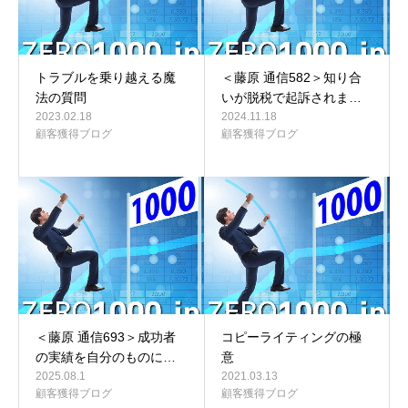
トラブルを乗り越える魔
＜藤原 通信582＞知り合
法の質問
いが脱税で起訴されま…
2023.02.18
2024.11.18
顧客獲得ブログ
顧客獲得ブログ
＜藤原 通信693＞成功者
コピーライティングの極
の実績を自分のものに…
意
2025.08.1
2021.03.13
顧客獲得ブログ
顧客獲得ブログ