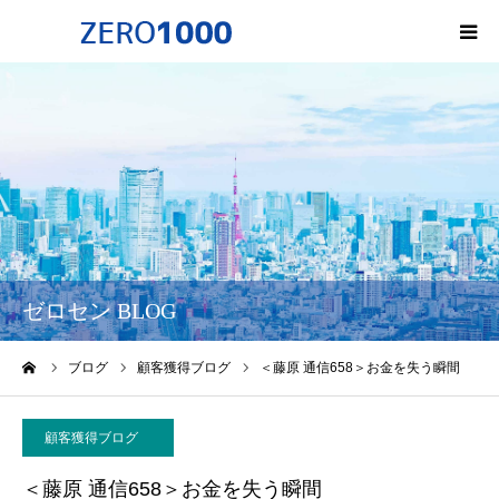
HOME
ゼロセンについて
サービス一覧・料金
会社概要
ゼロセン BLOG
無料オンライン講座
ーム
ブログ
顧客獲得ブログ
＜藤原 通信658＞お金を失う瞬間
お問い合わせ
顧客獲得ブログ
＜藤原 通信658＞お金を失う瞬間