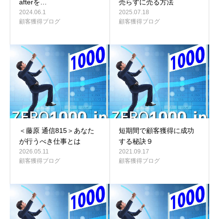
afterを…
売らずに売る方法
2024.06.1
2025.07.18
顧客獲得ブログ
顧客獲得ブログ
＜藤原 通信815＞あなた
短期間で顧客獲得に成功
が行うべき仕事とは
する秘訣９
2026.05.11
2021.09.17
顧客獲得ブログ
顧客獲得ブログ