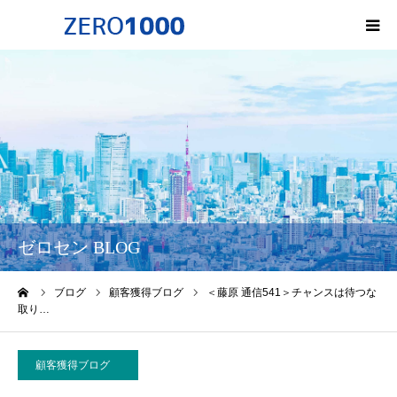
HOME
ゼロセンについて
サービス一覧・料金
会社概要
ゼロセン BLOG
無料オンライン講座
ーム
ブログ
顧客獲得ブログ
＜藤原 通信541＞チャンスは待つな
取り…
お問い合わせ
顧客獲得ブログ