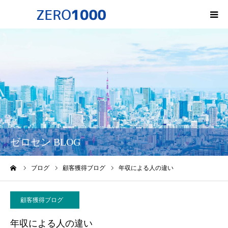
HOME
ゼロセンについて
サービス一覧・料金
会社概要
ゼロセン BLOG
無料オンライン講座
ーム
ブログ
顧客獲得ブログ
年収による人の違い
お問い合わせ
顧客獲得ブログ
年収による人の違い