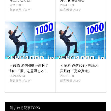
を上げる方法
外の価値を知る
2025.10.3
2024.08.3
顧客獲得ブログ
顧客獲得ブログ
＜藤原 通信498＞値下げ
＜藤原 通信709＞理論と
前に「層」を意識しろ…
実践は「完全真逆」
2024.05.24
2025.09.8
顧客獲得ブログ
顧客獲得ブログ
読まれる記事TOP3