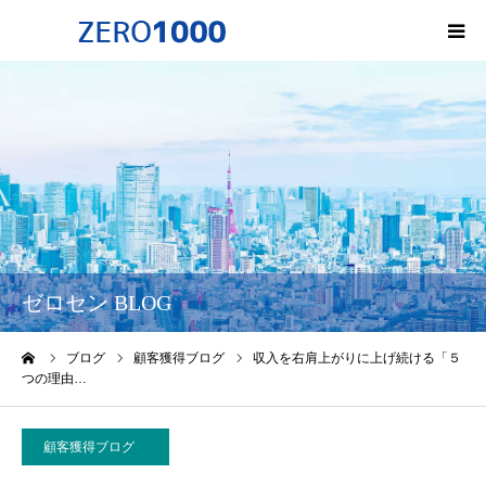
HOME
ゼロセンについて
サービス一覧・料金
会社概要
ゼロセン BLOG
無料オンライン講座
ーム
ブログ
顧客獲得ブログ
収入を右肩上がりに上げ続ける「５
つの理由…
お問い合わせ
顧客獲得ブログ