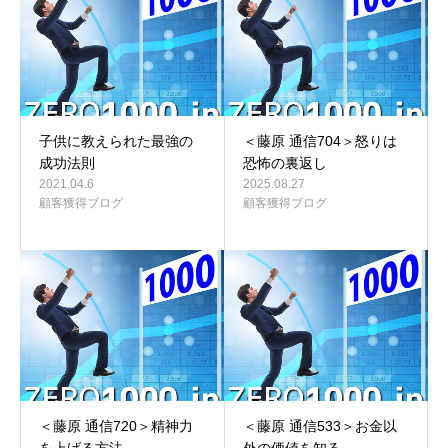
子供に教えられた最強の
＜藤原 通信704＞怒りは
成功法則
恐怖の裏返し
2021.04.6
2025.08.27
顧客獲得ブログ
顧客獲得ブログ
＜藤原 通信720＞精神力
＜藤原 通信533＞お金以