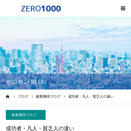
HOME
ゼロセンについて
サービス一覧・料金
会社概要
ゼロセン BLOG
無料オンライン講座
ーム
ブログ
顧客獲得ブログ
成功者・凡人・貧乏人の違い
お問い合わせ
顧客獲得ブログ
成功者・凡人・貧乏人の違い