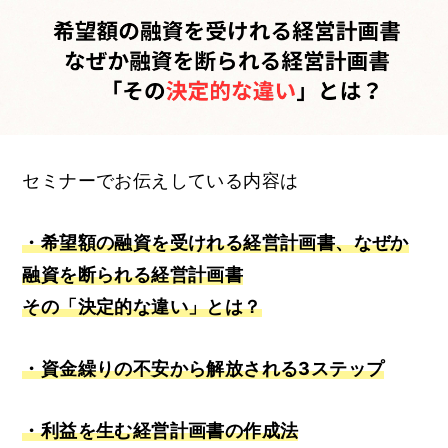
HOME
お金になる経営計画書の作り方2
セミナーでお伝えしている内容は
ゼロセンについて
・希望額の融資を受けれる経営計画書、なぜか
ーム
お金になる経営計画書の作り方2
融資を断られる経営計画書
その「決定的な違い」とは？
サービス一覧・料金
・資金繰りの不安から解放される3ステップ
読まれる記事TOP3
会社概要
・利益を生む経営計画書の作成法