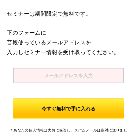
【法人営業】年間約400件の社長アポ
を6年連続…
セミナーは期間限定で無料です。
無料オンライン講座
下のフォームに
【営業リスト】年間約1億円の利益を生
普段使っているメールアドレスを
み続ける「…
お問い合わせ
入力しセミナー情報を受け取ってください。
【社長商談】即決をとる営業準備の3
ステップ
今すぐ無料で手に入れる
カテゴリー
＊あなたの個人情報は大切に保管し、スパムメールは絶対に送りませ