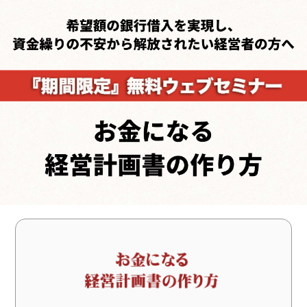
HOME
お金になる経営計画書の作り方
ゼロセンについて
ーム
お金になる経営計画書の作り方
サービス一覧・料金
会社概要