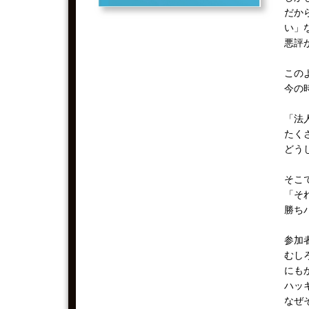
だか
い」
悪評
この
今の
「法
たく
どう
そこ
「そ
勝ち
参加
むし
にも
ハッ
なぜ