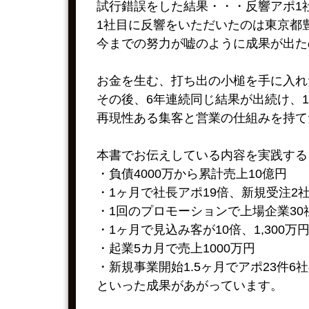
試行錯誤をした結果・・・反響アポ1
1社目に反響をいただいたのは東京都
今までの努力が嘘のように成果が出た
お金を生む、打ち出の小槌を手に入れ
その後、6年連続同じ結果が出続け、1
再現性ある集客と営業の仕組みを持て
本書でお伝えしている内容を実践する
・負債4000万から累計売上10億円
・1ヶ月で社長アポ19倍、新規受注2
・1回のプロモーションで上場企業30
・1ヶ月で見込み客が10倍、1,300万
・起業5カ月で売上1000万円
・新規事業開始1.5ヶ月でアポ23件6
といった成果があがっています。