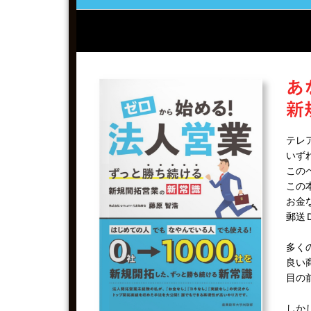
テレ
いず
この
この
お金
郵送
多く
良い
目の
しか