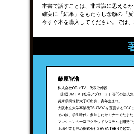
本書で話すことは、非常識に思えるか
確実に「結果」をもたらし念願の『反
今すぐ本を購入してください。では、
藤原智浩
株式会社OfficeTV 代表取締役
［郵送DM］×［社長アプローチ］専門の法人
兵庫県揖保郡太子町出身、寅年生まれ。
大阪市立大学卒業後TSUTAYAを運営するCCC
その後、学生時代に参加したセミナーでたまた
マンションの一室でクラウドシステムを開発中
上場企業を辞め株式会社SEVENTEENで起業。