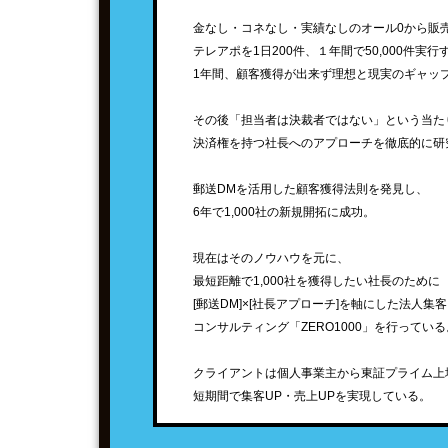
金なし・コネなし・実績なしのオール0から販
テレアポを1日200件、１年間で50,000件実
1年間、顧客獲得が出来ず理想と現実のギャッ
その後「担当者は決裁者ではない」という当た
決済権を持つ社長へのアプローチを徹底的に研
郵送DMを活用した顧客獲得法則を発見し、
6年で1,000社の新規開拓に成功。
現在はそのノウハウを元に、
最短距離で1,000社を獲得したい社長のために
[郵送DM]×[社長アプローチ]を軸にした法人集客
コンサルティング「ZERO1000」を行っている
クライアントは個人事業主から東証プライム上
短期間で集客UP・売上UPを実現している。