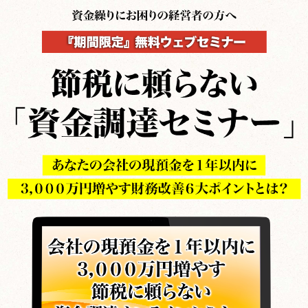
HOME
節税に頼らない「資金調達セミナー」
ゼロセンについて
ーム
節税に頼らない「資金調達セミナー」
サービス一覧・料金
会社概要